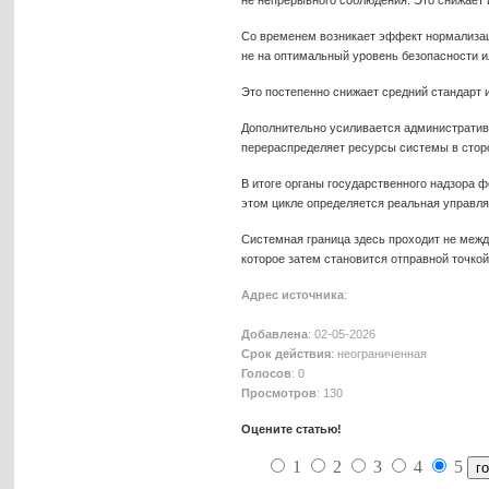
не непрерывного соблюдения. Это снижает 
Со временем возникает эффект нормализаци
не на оптимальный уровень безопасности и
Это постепенно снижает средний стандарт
Дополнительно усиливается административн
перераспределяет ресурсы системы в сторо
В итоге органы государственного надзора 
этом цикле определяется реальная управля
Системная граница здесь проходит не меж
которое затем становится отправной точкой
Адрес источника
:
Добавлена
: 02-05-2026
Срок действия
: неограниченная
Голосов
: 0
Просмотров
: 130
Оцените статью!
1
2
3
4
5