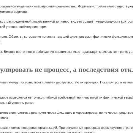
рмативной моделью и операционной реальностью. Формально требования существуют 
 моменты времени.
нах с распределённой хозяйственной активностью, это создаёт неоднородность контро
ский уровень соблюдения норм.
рия. Объекты, которые не попали в текущий цикл проверки, фактически функционирую
.
. Вместо постоянного соблюдения правил возникает адаптация к циклам контроля: у
улировать не процесс, а последствия от
кает между постоянством правил и дискретностью их проверки. Пока контроль не неп
адзора измеряется не только глубиной требований, но и частотой их фактической вер
еальный уровень риска.
икновения, система реагирует через фиксацию и корректировку, но не через предотвр
шибок.
равленческом поведении организаций. При регулярных проверках формируется стратег