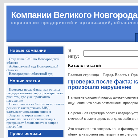
Компании Великого Новгорода
справочник предприятий и организаций, объявлен
Новые компании
Я
ищу:
Отделение СФР по Новгородской
области
Каталог статей
Арбитражный суд Новгородской
области
Новгородский областной суд
Главная страница
Город. Власть
Орг
Новые статьи
Проверка после факта: к
произошло нарушение
Проверка после факта: как органы
государственного надзора закрепляют
риск там, где уже произошло
На уровне ожиданий надзор должен снижать
нарушение
ощущение, что сама возможность проверки
Ответственность без точки принятия
решения: как вертикаль МВД
размывает управление риском
Но реальная структура работы надзора уст
Защита, которая зависит от
ключевой момент здесь всегда смещён в с
установки: как автосигнализация
превращает безопасность в вопрос
настройки
Это означает, что контроль чаще фиксируе
Пресс-релизы
объекта на момент инспекции, а не с его 