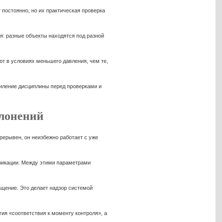
постоянно, но их практическая проверка
ля: разные объекты находятся под разной
т в условиях меньшего давления, чем те,
силение дисциплины перед проверками и
клонений
рерывен, он неизбежно работает с уже
ификации. Между этими параметрами
ащение. Это делает надзор системой
ия «соответствия к моменту контроля», а