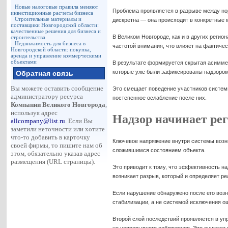
Новые налоговые правила меняют
Проблема проявляется в разрыве между но
инвестиционные расчеты бизнеса
Строительные материалы и
дискретна — она происходит в конкретные
поставщики Новгородской области:
качественные решения для бизнеса и
В Великом Новгороде, как и в других регио
строительства
Недвижимость для бизнеса в
частотой внимания, что влияет на фактиче
Новгородской области: покупка,
аренда и управление коммерческими
объектами
В результате формируется скрытая асиммет
которые уже были зафиксированы надзором
Обратная связь
Вы можете оставить сообщение
Это смещает поведение участников системы
администратору ресурса
постепенное ослабление после них.
Компании Великого Новгорода
,
используя адрес
Надзор начинает рег
allcompany@list.ru
. Если Вы
заметили неточности или хотите
что-то добавить в карточку
Ключевое напряжение внутри системы возни
своей фирмы, то пишите нам об
сложившимся состоянием объекта.
этом, обязательно указав адрес
размещения (URL страницы).
Это приводит к тому, что эффективность н
возникает разрыв, который и определяет р
Если нарушение обнаружено после его возн
стабилизации, а не системой исключения о
Второй слой последствий проявляется в уп