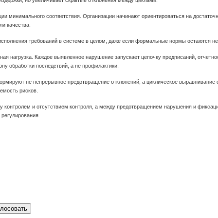
издержки, но увеличивает скрытые отклонения между циклами.
и минимального соответствия. Организации начинают ориентироваться на достаточны
ли качества.
 исполнения требований в системе в целом, даже если формальные нормы остаются н
ая нагрузка. Каждое выявленное нарушение запускает цепочку предписаний, отчетнос
ну обработки последствий, а не профилактики.
формируют не непрерывное предотвращение отклонений, а циклическое выравнивание 
емость рисков.
ду контролем и отсутствием контроля, а между предотвращением нарушения и фиксац
 регулирования.