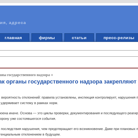
ия, адреса
главная
фирмы
статьи
пресс-релизы
аны государственного надзора
ак органы государственного надзора закрепляют 
 вероятность отклонений: правила установлены, инспекция контролирует, нарушения 
 удерживает систему в рамках норм.
роена иначе. Основа — это циклы проверки, документирования и последующего реаги
торону уже состоявшегося события.
т последствия нарушения, чем предотвращает его возникновение. Даже при плановых 
потенциальным отклонением в будущем.