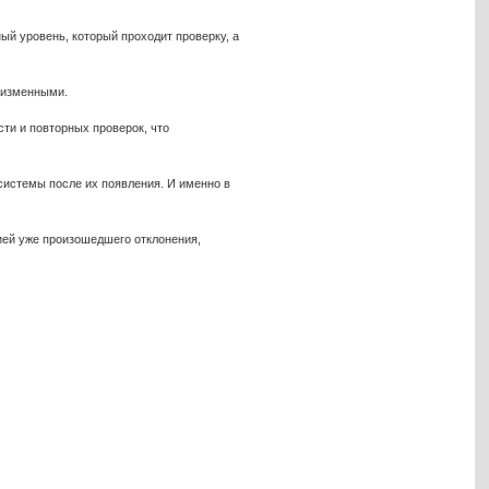
й уровень, который проходит проверку, а
еизменными.
ти и повторных проверок, что
системы после их появления. И именно в
ией уже произошедшего отклонения,