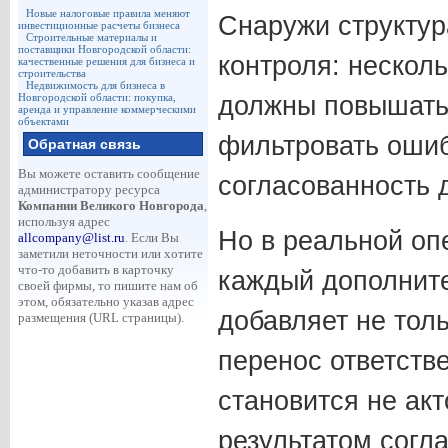
Новые налоговые правила меняют
Снаружи структур
инвестиционные расчеты бизнеса
Строительные материалы и
поставщики Новгородской области:
контроля: нескол
качественные решения для бизнеса и
строительства
Недвижимость для бизнеса в
Новгородской области: покупка,
должны повышать
аренда и управление коммерческими
объектами
фильтровать ошиб
Обратная связь
Вы можете оставить сообщение
согласованность 
администратору ресурса
Компании Великого Новгорода
,
используя адрес
Но в реальной оп
allcompany@list.ru
. Если Вы
заметили неточности или хотите
что-то добавить в карточку
каждый дополнит
своей фирмы, то пишите нам об
этом, обязательно указав адрес
добавляет не толь
размещения (URL страницы).
перенос ответств
становится не акт
результатом согл