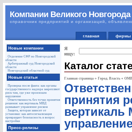
Компании Великого Новгорода
справочник предприятий и организаций, объявлен
главная
фирм
Новые компании
Я
ищу:
Отделение СФР по Новгородской
области
Каталог стат
Арбитражный суд Новгородской
области
Новгородский областной суд
Новые статьи
Главная страница
Город. Власть
ОМВ
Ответствен
Проверка после факта: как органы
государственного надзора закрепляют
риск там, где уже произошло
принятия р
нарушение
Ответственность без точки принятия
решения: как вертикаль МВД
размывает управление риском
вертикаль
Защита, которая зависит от
установки: как автосигнализация
превращает безопасность в вопрос
управление
настройки
Пресс-релизы