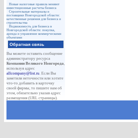
Новые налоговые правила меняют
инвестиционные расчеты бизнеса
Строительные материалы и
поставщики Новгородской области:
качественные решения для бизнеса и
строительства
Недвижимость для бизнеса в
Новгородской области: покупка,
аренда и управление коммерческими
объектами
Обратная связь
Вы можете оставить сообщение
администратору ресурса
Компании Великого Новгорода
,
используя адрес
allcompany@list.ru
. Если Вы
заметили неточности или хотите
что-то добавить в карточку
своей фирмы, то пишите нам об
этом, обязательно указав адрес
размещения (URL страницы).