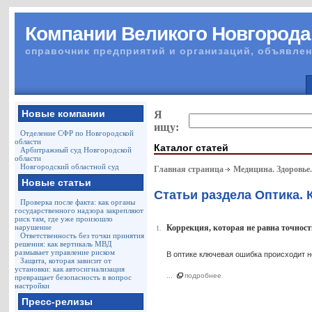
Компании Великого Новгорода
справочник предприятий и организаций, объявлен
Новые компании
Я
ищу:
Отделение СФР по Новгородской
области
Каталог статей
Арбитражный суд Новгородской
области
Новгородский областной суд
Главная страница
Медицина. Здоровье
Новые статьи
Статьи раздела Оптика. 
Проверка после факта: как органы
государственного надзора закрепляют
риск там, где уже произошло
нарушение
Коррекция, которая не равна точности
1.
Ответственность без точки принятия
решения: как вертикаль МВД
размывает управление риском
В оптике ключевая ошибка происходит н
Защита, которая зависит от
установки: как автосигнализация
...
подробнее
превращает безопасность в вопрос
настройки
Пресс-релизы