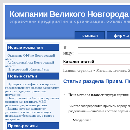
Компании Великого Новгорода
справочник предприятий и организаций, объявлен
главная
фирм
Новые компании
Я
ищу:
Отделение СФР по Новгородской
области
Каталог статей
Арбитражный суд Новгородской
области
Новгородский областной суд
Главная страница
Металлы. Топливо. 
Новые статьи
Статьи раздела Прием. П
Проверка после факта: как органы
государственного надзора закрепляют
риск там, где уже произошло
нарушение
Цена металла плавает внутри партии:
1.
Ответственность без точки принятия
решения: как вертикаль МВД
размывает управление риском
В металлопереработке прибыль определя
Защита, которая зависит от
разделения — ошибка в составе партии 
установки: как автосигнализация
превращает безопасность в вопрос
настройки
...
подробнее
Пресс-релизы