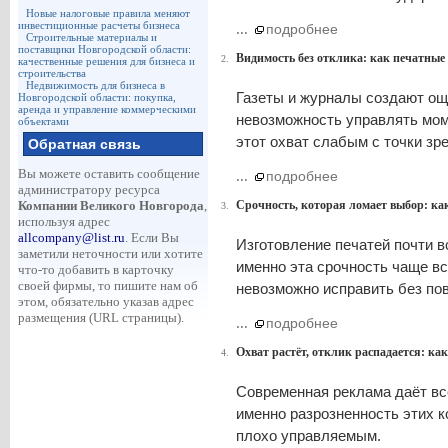
Новые налоговые правила меняют
инвестиционные расчеты бизнеса
...
подробнее
Строительные материалы и
поставщики Новгородской области:
Видимость без отклика: как печатные
2.
качественные решения для бизнеса и
строительства
Недвижимость для бизнеса в
Газеты и журналы создают ощ
Новгородской области: покупка,
аренда и управление коммерческими
невозможность управлять мом
объектами
этот охват слабым с точки зре
Обратная связь
Вы можете оставить сообщение
...
подробнее
администратору ресурса
Компании Великого Новгорода
,
Срочность, которая ломает выбор: как
3.
используя адрес
allcompany@list.ru
. Если Вы
Изготовление печатей почти в
заметили неточности или хотите
именно эта срочность чаще вс
что-то добавить в карточку
своей фирмы, то пишите нам об
невозможно исправить без по
этом, обязательно указав адрес
размещения (URL страницы).
...
подробнее
Охват растёт, отклик распадается: к
4.
Современная реклама даёт всё
именно разрозненность этих к
плохо управляемым.