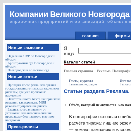
Компании Великого Новгорода
справочник предприятий и организаций, объявлен
главная
фирм
Новые компании
Я
ищу:
Отделение СФР по Новгородской
области
Каталог статей
Арбитражный суд Новгородской
области
Новгородский областной суд
Главная страница
Реклама. Полиграф
Новые статьи
Газеты, журналы
Изготов
Телевидение, радио
Типогр
Проверка после факта: как органы
государственного надзора закрепляют
Статьи раздела Реклама
риск там, где уже произошло
нарушение
Ответственность без точки принятия
решения: как вертикаль МВД
Объём, который не окупается: как по
1.
размывает управление риском
Защита, которая зависит от
установки: как автосигнализация
В полиграфии основная ошибка
превращает безопасность в вопрос
настройки
расчёта тиража: лишние экзе
Пресс-релизы
— ломают кампанию и удорожа