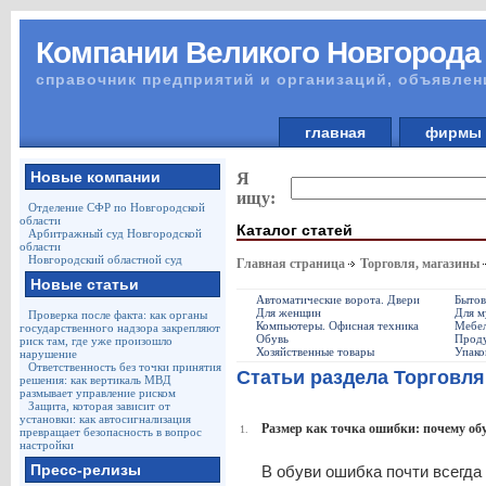
Компании Великого Новгорода
справочник предприятий и организаций, объявлен
главная
фирм
Новые компании
Я
ищу:
Отделение СФР по Новгородской
области
Каталог статей
Арбитражный суд Новгородской
области
Новгородский областной суд
Главная страница
Торговля, магазины
Новые статьи
Автоматические ворота. Двери
Бытов
Для женщин
Для 
Проверка после факта: как органы
Компьютеры. Офисная техника
Мебе
государственного надзора закрепляют
Обувь
Проду
риск там, где уже произошло
Хозяйственные товары
Упако
нарушение
Ответственность без точки принятия
Статьи раздела Торговля
решения: как вертикаль МВД
размывает управление риском
Защита, которая зависит от
установки: как автосигнализация
Размер как точка ошибки: почему обу
1.
превращает безопасность в вопрос
настройки
Пресс-релизы
В обуви ошибка почти всегда 