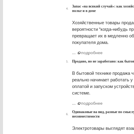
Запас «на всякий случай»: как хозя
4.
полке и в доме
Хозяйственные товары продают
вероятности “когда-нибудь пр
превращает их в медленно обо
покупателя дома.
...
подробнее
Продано, но не заработано: как быто
5.
В бытовой технике продажа ч
реально начинает работать у
оплатой и запуском устройст
системе.
...
подробнее
Одинаковые на вид, разные по смысл
6.
несовместимости
Электротовары выглядят вза