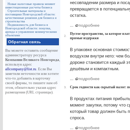
несовпадении размера и поса
Новые налоговые правила меняют
инвестиционные расчеты бизнеса
превращается в потенциальну
Строительные материалы и
поставщики Новгородской области:
остатка.
качественные решения для бизнеса и
строительства
Недвижимость для бизнеса в
...
подробнее
Новгородской области: покупка,
аренда и управление коммерческими
Пустое пространство, за которое пла
объектами
2.
прямые издержки
Обратная связь
В упаковке основная стоимос
Вы можете оставить сообщение
администратору ресурса
воздухом внутри него: чем б
Компании Великого Новгорода
,
дороже становится каждый эт
используя адрес
дешёвым и компактным.
allcompany@list.ru
. Если Вы
заметили неточности или хотите
что-то добавить в карточку
...
подробнее
своей фирмы, то пишите нам об
Срок годности как скрытый налог: п
этом, обязательно указав адрес
3.
размещения (URL страницы).
В продуктах питания прибыль 
момент закупки, потому что с
который товар должен быть п
спроса.
...
подробнее