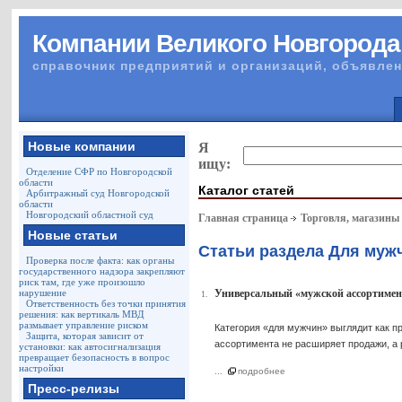
Компании Великого Новгорода
справочник предприятий и организаций, объявлен
Новые компании
Я
ищу:
Отделение СФР по Новгородской
области
Каталог статей
Арбитражный суд Новгородской
области
Новгородский областной суд
Главная страница
Торговля, магазины
Новые статьи
Статьи раздела Для муж
Проверка после факта: как органы
государственного надзора закрепляют
риск там, где уже произошло
нарушение
Универсальный «мужской ассортимент
1.
Ответственность без точки принятия
решения: как вертикаль МВД
размывает управление риском
Категория «для мужчин» выглядит как п
Защита, которая зависит от
ассортимента не расширяет продажи, а 
установки: как автосигнализация
превращает безопасность в вопрос
настройки
...
подробнее
Пресс-релизы