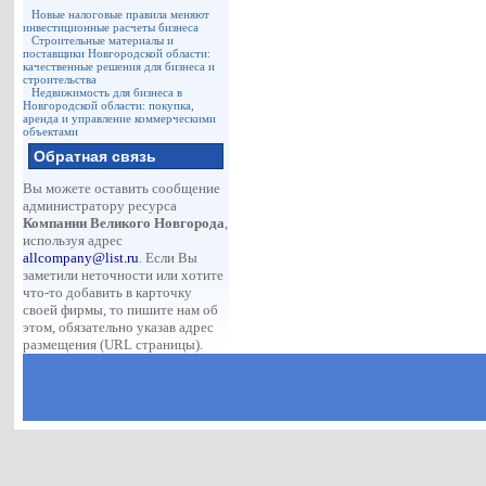
Новые налоговые правила меняют
инвестиционные расчеты бизнеса
Строительные материалы и
поставщики Новгородской области:
качественные решения для бизнеса и
строительства
Недвижимость для бизнеса в
Новгородской области: покупка,
аренда и управление коммерческими
объектами
Обратная связь
Вы можете оставить сообщение
администратору ресурса
Компании Великого Новгорода
,
используя адрес
allcompany@list.ru
. Если Вы
заметили неточности или хотите
что-то добавить в карточку
своей фирмы, то пишите нам об
этом, обязательно указав адрес
размещения (URL страницы).