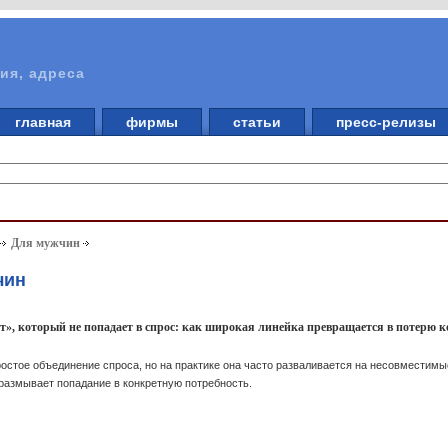
ия, адреса
главная
фирмы
статьи
пресс-релизы
Для мужчин
чин
», который не попадает в спрос: как широкая линейка превращается в потерю 
ростое объединение спроса, но на практике она часто разваливается на несовместимы
размывает попадание в конкретную потребность.