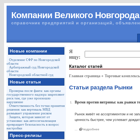
Компании Великого Новгорода
справочник предприятий и организаций, объявлен
Новые компании
Я
ищу:
Отделение СФР по Новгородской
области
Каталог статей
Арбитражный суд Новгородской
области
Новгородский областной суд
Главная страница
Торговые комплекс
Новые статьи
Статьи раздела Рынки
Проверка после факта: как органы
государственного надзора закрепляют
риск там, где уже произошло
нарушение
Время против витрины: как рынки те
1.
Ответственность без точки принятия
решения: как вертикаль МВД
размывает управление риском
Рынок живёт не ассортиментом и не запа
Защита, которая зависит от
ценность быстрее, чем успевает дождат
установки: как автосигнализация
превращает безопасность в вопрос
настройки
...
подробнее
Пресс-релизы