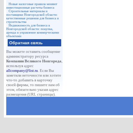
Новые налоговые правила меняют
инвестиционные расчеты бизнеса
Строительные материалы и
поставщики Новгородской области:
качественные решения для бизнеса и
строительства
Недвижимость для бизнеса в
Новгородской области: покупка,
аренда и управление коммерческими
объектами
Обратная связь
Вы можете оставить сообщение
администратору ресурса
Компании Великого Новгорода
,
используя адрес
allcompany@list.ru
. Если Вы
заметили неточности или хотите
что-то добавить в карточку
своей фирмы, то пишите нам об
этом, обязательно указав адрес
размещения (URL страницы).