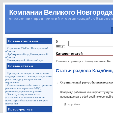
Компании Великого Новгорода
справочник предприятий и организаций, объявлен
Новые компании
Я
ищу:
Отделение СФР по Новгородской
области
Каталог статей
Арбитражный суд Новгородской
области
Новгородский областной суд
Главная страница
Коммунальные. Быто
Новые статьи
Статьи раздела Кладбищ
Проверка после факта: как органы
государственного надзора закрепляют
риск там, где уже произошло
нарушение
Ограниченный ресурс без переноса с
1.
Ответственность без точки принятия
решения: как вертикаль МВД
размывает управление риском
Кладбища работают как инфраструктура 
Защита, которая зависит от
превращается в сбой всей похоронной о
установки: как автосигнализация
превращает безопасность в вопрос
настройки
...
подробнее
Пресс-релизы