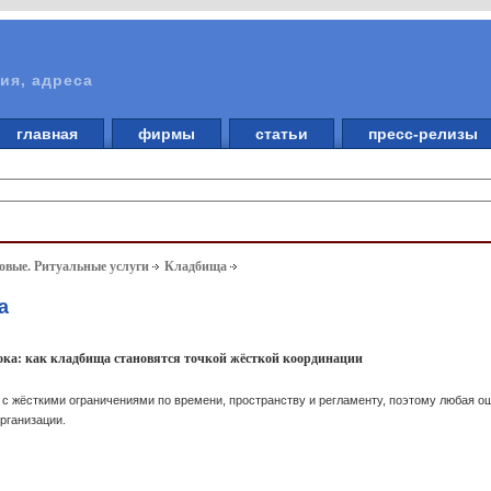
ия, адреса
главная
фирмы
статьи
пресс-релизы
вые. Ритуальные услуги
Кладбища
а
рока: как кладбища становятся точкой жёсткой координации
с жёсткими ограничениями по времени, пространству и регламенту, поэтому любая о
рганизации.