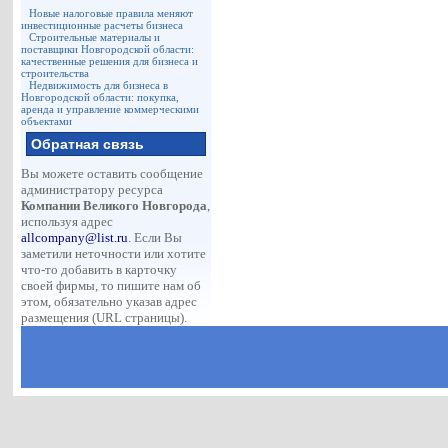
Новые налоговые правила меняют
инвестиционные расчеты бизнеса
Строительные материалы и
поставщики Новгородской области:
качественные решения для бизнеса и
строительства
Недвижимость для бизнеса в
Новгородской области: покупка,
аренда и управление коммерческими
объектами
Обратная связь
Вы можете оставить сообщение
администратору ресурса
Компании Великого Новгорода
,
используя адрес
allcompany@list.ru
. Если Вы
заметили неточности или хотите
что-то добавить в карточку
своей фирмы, то пишите нам об
этом, обязательно указав адрес
размещения (URL страницы).