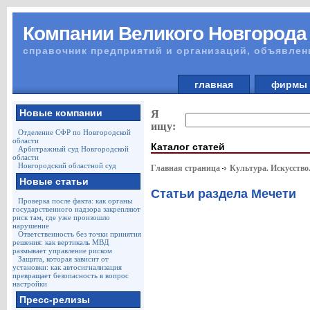
Компании Великого Новгорода
справочник предприятий и организаций, объявлен
главная
фирм
Новые компании
Я
ищу:
Отделение СФР по Новгородской
области
Каталог статей
Арбитражный суд Новгородской
области
Новгородский областной суд
Главная страница
Культура. Искусство
Новые статьи
Статьи раздела Мечети
Проверка после факта: как органы
государственного надзора закрепляют
риск там, где уже произошло
нарушение
Ответственность без точки принятия
решения: как вертикаль МВД
размывает управление риском
Защита, которая зависит от
установки: как автосигнализация
превращает безопасность в вопрос
настройки
Пресс-релизы