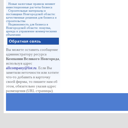
Новые налоговые правила меняют
инвестиционные расчеты бизнеса
Строительные материалы и
поставщики Новгородской области:
качественные решения для бизнеса и
строительства
Недвижимость для бизнеса в
Новгородской области: покупка,
аренда и управление коммерческими
объектами
Обратная связь
Вы можете оставить сообщение
администратору ресурса
Компании Великого Новгорода
,
используя адрес
allcompany@list.ru
. Если Вы
заметили неточности или хотите
что-то добавить в карточку
своей фирмы, то пишите нам об
этом, обязательно указав адрес
размещения (URL страницы).