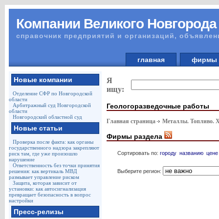
Компании Великого Новгорода
справочник предприятий и организаций, объявлен
главная
фирм
Новые компании
Я
ищу:
Отделение СФР по Новгородской
области
Геологоразведочные работы
Арбитражный суд Новгородской
области
Новгородский областной суд
Главная страница
Металлы. Топливо. 
Новые статьи
Фирмы раздела
Проверка после факта: как органы
государственного надзора закрепляют
Сортировать по:
городу
названию
цене
риск там, где уже произошло
нарушение
Ответственность без точки принятия
Выберите регион:
решения: как вертикаль МВД
размывает управление риском
Защита, которая зависит от
установки: как автосигнализация
превращает безопасность в вопрос
настройки
Пресс-релизы