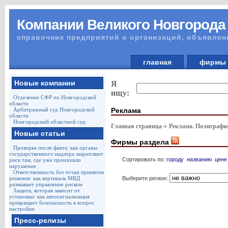
Компании Великого Новгорода
справочник предприятий и организаций, объявлен
главная
фирм
Новые компании
Я
ищу:
Отделение СФР по Новгородской
области
Реклама
Арбитражный суд Новгородской
области
Новгородский областной суд
Главная страница
Реклама. Полиграф
Новые статьи
Фирмы раздела
Проверка после факта: как органы
государственного надзора закрепляют
Сортировать по:
городу
названию
цене
риск там, где уже произошло
нарушение
Ответственность без точки принятия
Выберите регион:
решения: как вертикаль МВД
размывает управление риском
Защита, которая зависит от
установки: как автосигнализация
превращает безопасность в вопрос
настройки
Пресс-релизы