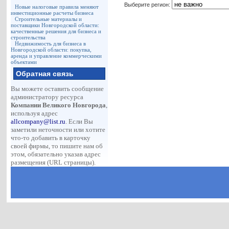
Выберите регион:
Новые налоговые правила меняют
инвестиционные расчеты бизнеса
Строительные материалы и
поставщики Новгородской области:
качественные решения для бизнеса и
строительства
Недвижимость для бизнеса в
Новгородской области: покупка,
аренда и управление коммерческими
объектами
Обратная связь
Вы можете оставить сообщение
администратору ресурса
Компании Великого Новгорода
,
используя адрес
allcompany@list.ru
. Если Вы
заметили неточности или хотите
что-то добавить в карточку
своей фирмы, то пишите нам об
этом, обязательно указав адрес
размещения (URL страницы).