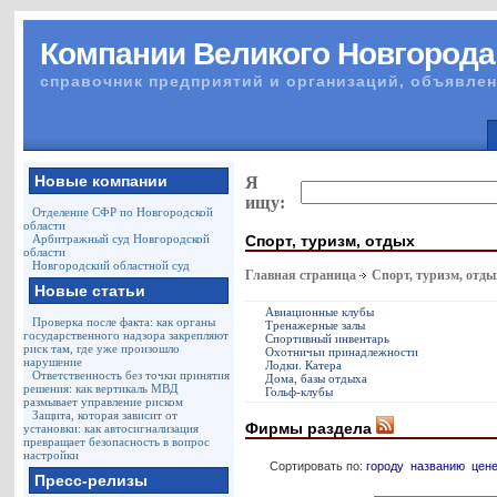
Компании Великого Новгорода
справочник предприятий и организаций, объявлен
Новые компании
Я
ищу:
Отделение СФР по Новгородской
области
Спорт, туризм, отдых
Арбитражный суд Новгородской
области
Новгородский областной суд
Главная страница
Спорт, туризм, отды
Новые статьи
Авиационные клубы
Проверка после факта: как органы
Тренажерные залы
государственного надзора закрепляют
Спортивный инвентарь
риск там, где уже произошло
Охотничьи принадлежности
нарушение
Лодки. Катера
Ответственность без точки принятия
Дома, базы отдыха
решения: как вертикаль МВД
Гольф-клубы
размывает управление риском
Защита, которая зависит от
Фирмы раздела
установки: как автосигнализация
превращает безопасность в вопрос
настройки
Сортировать по:
городу
названию
цен
Пресс-релизы