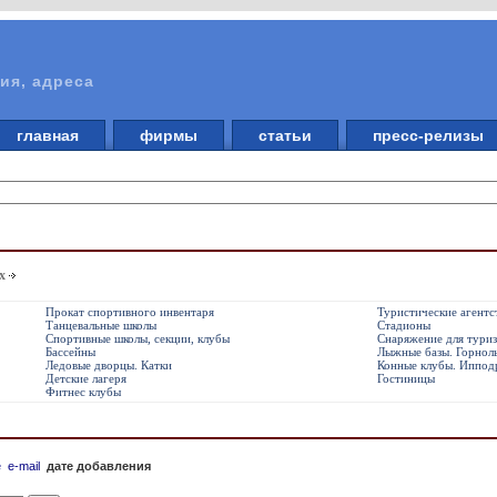
ия, адреса
главная
фирмы
статьи
пресс-релизы
х
Прокат спортивного инвентаря
Туристические агентс
Танцевальные школы
Стадионы
Спортивные школы, секции, клубы
Снаряжение для тури
Бассейны
Лыжные базы. Горнол
Ледовые дворцы. Катки
Конные клубы. Иппо
Детские лагеря
Гостиницы
Фитнес клубы
е
e-mail
дате добавления