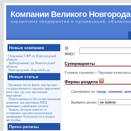
Компании Великого Новгорода
справочник предприятий и организаций, объявлен
Новые компании
Я
ищу:
Отделение СФР по Новгородской
области
Супермаркеты
Арбитражный суд Новгородской
области
Новгородский областной суд
Главная страница
Торговые комплекс
Новые статьи
Фирмы раздела
Проверка после факта: как органы
государственного надзора закрепляют
Сортировать по:
городу
названию
цен
риск там, где уже произошло
нарушение
Ответственность без точки принятия
Выберите регион:
решения: как вертикаль МВД
размывает управление риском
Защита, которая зависит от
установки: как автосигнализация
превращает безопасность в вопрос
настройки
Пресс-релизы