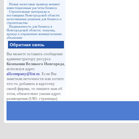
Новые налоговые правила меняют
инвестиционные расчеты бизнеса
Строительные материалы и
поставщики Новгородской области:
качественные решения для бизнеса и
строительства
Недвижимость для бизнеса в
Новгородской области: покупка,
аренда и управление коммерческими
объектами
Обратная связь
Вы можете оставить сообщение
администратору ресурса
Компании Великого Новгорода
,
используя адрес
allcompany@list.ru
. Если Вы
заметили неточности или хотите
что-то добавить в карточку
своей фирмы, то пишите нам об
этом, обязательно указав адрес
размещения (URL страницы).