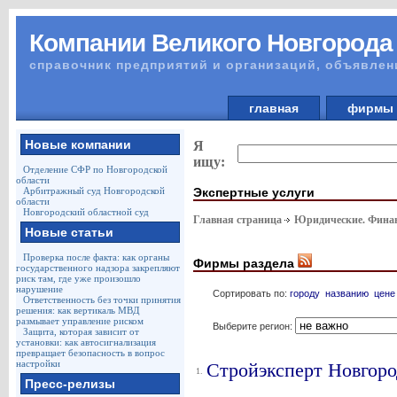
Компании Великого Новгорода
справочник предприятий и организаций, объявлен
главная
фирм
Новые компании
Я
ищу:
Отделение СФР по Новгородской
области
Экспертные услуги
Арбитражный суд Новгородской
области
Новгородский областной суд
Главная страница
Юридические. Финан
Новые статьи
Проверка после факта: как органы
Фирмы раздела
государственного надзора закрепляют
риск там, где уже произошло
нарушение
Сортировать по:
городу
названию
цене
Ответственность без точки принятия
решения: как вертикаль МВД
размывает управление риском
Выберите регион:
Защита, которая зависит от
установки: как автосигнализация
превращает безопасность в вопрос
настройки
Стройэксперт Новгоро
1.
Пресс-релизы