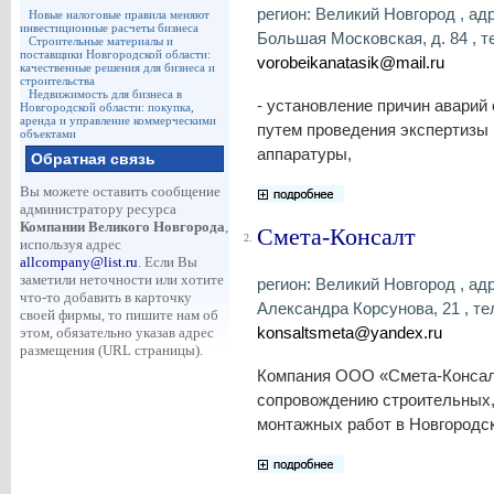
регион: Великий Новгород , адр
Новые налоговые правила меняют
инвестиционные расчеты бизнеса
Большая Московская, д. 84 , те
Строительные материалы и
поставщики Новгородской области:
vorobeikanatasik@mail.ru
качественные решения для бизнеса и
строительства
Недвижимость для бизнеса в
- установление причин аварий
Новгородской области: покупка,
аренда и управление коммерческими
путем проведения экспертизы
объектами
аппаратуры,
Обратная связь
Вы можете оставить сообщение
администратору ресурса
Компании Великого Новгорода
,
Смета-Консалт
2.
используя адрес
allcompany@list.ru
. Если Вы
заметили неточности или хотите
регион: Великий Новгород , адр
что-то добавить в карточку
Александра Корсунова, 21 , тел
своей фирмы, то пишите нам об
konsaltsmeta@yandex.ru
этом, обязательно указав адрес
размещения (URL страницы).
Компания ООО «Смета-Консалт
сопровождению строительных,
монтажных работ в Новгородск