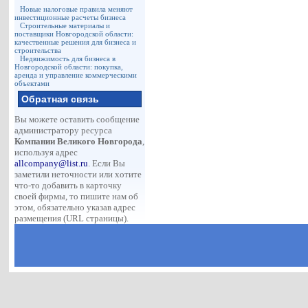
Новые налоговые правила меняют
инвестиционные расчеты бизнеса
Строительные материалы и
поставщики Новгородской области:
качественные решения для бизнеса и
строительства
Недвижимость для бизнеса в
Новгородской области: покупка,
аренда и управление коммерческими
объектами
Обратная связь
Вы можете оставить сообщение
администратору ресурса
Компании Великого Новгорода
,
используя адрес
allcompany@list.ru
. Если Вы
заметили неточности или хотите
что-то добавить в карточку
своей фирмы, то пишите нам об
этом, обязательно указав адрес
размещения (URL страницы).