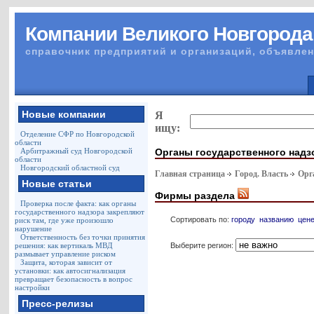
Компании Великого Новгорода
справочник предприятий и организаций, объявлен
Новые компании
Я
ищу:
Отделение СФР по Новгородской
области
Органы государственного надз
Арбитражный суд Новгородской
области
Новгородский областной суд
Главная страница
Город. Власть
Орг
Новые статьи
Фирмы раздела
Проверка после факта: как органы
государственного надзора закрепляют
Сортировать по:
городу
названию
цен
риск там, где уже произошло
нарушение
Ответственность без точки принятия
Выберите регион:
решения: как вертикаль МВД
размывает управление риском
Защита, которая зависит от
установки: как автосигнализация
превращает безопасность в вопрос
настройки
Пресс-релизы