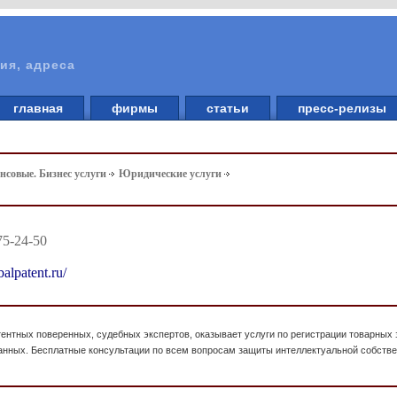
ия, адреса
главная
фирмы
статьи
пресс-релизы
совые. Бизнес услуги
Юридические услуги
75-24-50
balpatent.ru/
тентных поверенных, судебных экспертов, оказывает услуги по регистрации товарных
данных. Бесплатные консультации по всем вопросам защиты интеллектуальной собстве