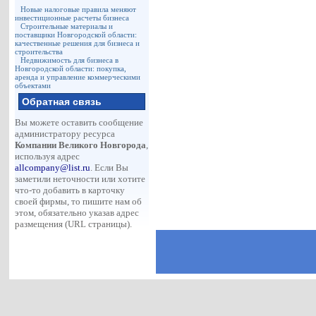
Новые налоговые правила меняют
инвестиционные расчеты бизнеса
Строительные материалы и
поставщики Новгородской области:
качественные решения для бизнеса и
строительства
Недвижимость для бизнеса в
Новгородской области: покупка,
аренда и управление коммерческими
объектами
Обратная связь
Вы можете оставить сообщение
администратору ресурса
Компании Великого Новгорода
,
используя адрес
allcompany@list.ru
. Если Вы
заметили неточности или хотите
что-то добавить в карточку
своей фирмы, то пишите нам об
этом, обязательно указав адрес
размещения (URL страницы).