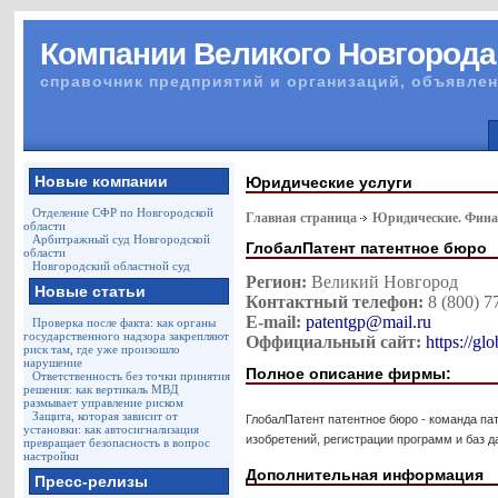
Компании Великого Новгорода
справочник предприятий и организаций, объявлен
Новые компании
Юридические услуги
Отделение СФР по Новгородской
Главная страница
Юридические. Финан
области
Арбитражный суд Новгородской
ГлобалПатент патентное бюро
области
Новгородский областной суд
Регион:
Великий Новгород
Новые статьи
Контактный телефон:
8 (800) 7
E-mail:
patentgp@mail.ru
Проверка после факта: как органы
государственного надзора закрепляют
Оффициальный сайт:
https://glo
риск там, где уже произошло
нарушение
Полное описание фирмы:
Ответственность без точки принятия
решения: как вертикаль МВД
размывает управление риском
Защита, которая зависит от
ГлобалПатент патентное бюро - команда па
установки: как автосигнализация
изобретений, регистрации программ и баз 
превращает безопасность в вопрос
настройки
Дополнительная информация
Пресс-релизы