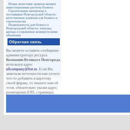
Новые налоговые правила меняют
инвестиционные расчеты бизнеса
Строительные материалы и
поставщики Новгородской области:
качественные решения для бизнеса и
строительства
Недвижимость для бизнеса в
Новгородской области: покупка,
аренда и управление коммерческими
объектами
Обратная связь
Вы можете оставить сообщение
администратору ресурса
Компании Великого Новгорода
,
используя адрес
allcompany@list.ru
. Если Вы
заметили неточности или хотите
что-то добавить в карточку
своей фирмы, то пишите нам об
этом, обязательно указав адрес
размещения (URL страницы).