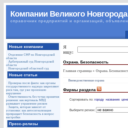
Компании Великого Новгорода
справочник предприятий и организаций, объявлен
Новые компании
Я
ищу:
Отделение СФР по Новгородской
области
Охрана. Безопасность
Арбитражный суд Новгородской
области
Новгородский областной суд
Главная страница
Охрана. Безопаснос
Новые статьи
Вневедомственная охрана
Проверка после факта: как органы
государственного надзора закрепляют
Фирмы раздела
риск там, где уже произошло
нарушение
Ответственность без точки принятия
Сортировать по:
городу
названию
цен
решения: как вертикаль МВД
размывает управление риском
Защита, которая зависит от
Выберите регион:
установки: как автосигнализация
превращает безопасность в вопрос
настройки
Пресс-релизы