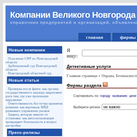
Компании Великого Новгорода
справочник предприятий и организаций, объявлен
главная
фирм
Новые компании
Я
ищу:
Отделение СФР по Новгородской
области
Детективные услуги
Арбитражный суд Новгородской
области
Новгородский областной суд
Главная страница
Охрана. Безопасност
Новые статьи
Фирмы раздела
Проверка после факта: как органы
государственного надзора закрепляют
Сортировать по:
городу
названию
цене
риск там, где уже произошло
нарушение
Ответственность без точки принятия
Выберите регион:
решения: как вертикаль МВД
размывает управление риском
Защита, которая зависит от
установки: как автосигнализация
превращает безопасность в вопрос
настройки
Пресс-релизы