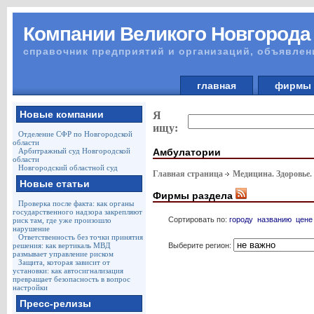
Компании Великого Новгорода
справочник предприятий и организаций, объявлен
главная
фирм
Новые компании
Я
ищу:
Отделение СФР по Новгородской
области
Амбулатории
Арбитражный суд Новгородской
области
Новгородский областной суд
Главная страница
Медицина. Здоровье.
Новые статьи
Фирмы раздела
Проверка после факта: как органы
государственного надзора закрепляют
Сортировать по:
городу
названию
цене
риск там, где уже произошло
нарушение
Ответственность без точки принятия
Выберите регион:
решения: как вертикаль МВД
размывает управление риском
Защита, которая зависит от
установки: как автосигнализация
превращает безопасность в вопрос
настройки
Пресс-релизы