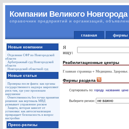
Компании Великого Новгорода
справочник предприятий и организаций, объявлен
главная
фирм
Новые компании
Я
ищу:
Отделение СФР по Новгородской
области
Реабилитационные центры
Арбитражный суд Новгородской
области
Новгородский областной суд
Главная страница
Медицина. Здоровье.
Новые статьи
Фирмы раздела
Проверка после факта: как органы
государственного надзора закрепляют
Сортировать по:
городу
названию
цене
риск там, где уже произошло
нарушение
Ответственность без точки принятия
Выберите регион:
решения: как вертикаль МВД
размывает управление риском
Защита, которая зависит от
установки: как автосигнализация
превращает безопасность в вопрос
настройки
Пресс-релизы