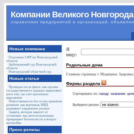
Компании Великого Новгорода
справочник предприятий и организаций, объявлен
Новые компании
Я
ищу:
Отделение СФР по Новгородской
области
Родильные дома
Арбитражный суд Новгородской
области
Новгородский областной суд
Главная страница
Медицина. Здоровье
Новые статьи
Фирмы раздела
Проверка после факта: как органы
государственного надзора закрепляют
Сортировать по:
городу
названию
цен
риск там, где уже произошло
нарушение
Ответственность без точки принятия
Выберите регион:
решения: как вертикаль МВД
размывает управление риском
Защита, которая зависит от
установки: как автосигнализация
превращает безопасность в вопрос
настройки
Пресс-релизы