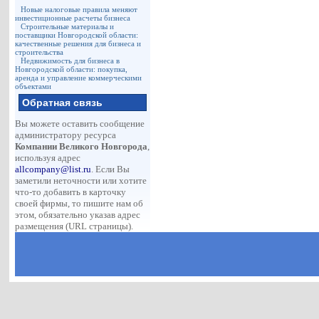
Новые налоговые правила меняют
инвестиционные расчеты бизнеса
Строительные материалы и
поставщики Новгородской области:
качественные решения для бизнеса и
строительства
Недвижимость для бизнеса в
Новгородской области: покупка,
аренда и управление коммерческими
объектами
Обратная связь
Вы можете оставить сообщение
администратору ресурса
Компании Великого Новгорода
,
используя адрес
allcompany@list.ru
. Если Вы
заметили неточности или хотите
что-то добавить в карточку
своей фирмы, то пишите нам об
этом, обязательно указав адрес
размещения (URL страницы).