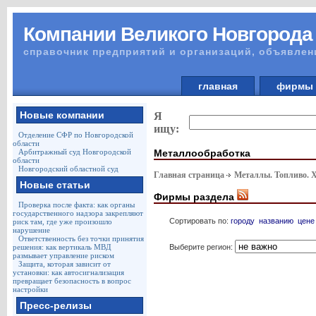
Компании Великого Новгорода
справочник предприятий и организаций, объявлен
главная
фирм
Новые компании
Я
ищу:
Отделение СФР по Новгородской
области
Металлообработка
Арбитражный суд Новгородской
области
Новгородский областной суд
Главная страница
Металлы. Топливо. 
Новые статьи
Фирмы раздела
Проверка после факта: как органы
государственного надзора закрепляют
Сортировать по:
городу
названию
цене
риск там, где уже произошло
нарушение
Ответственность без точки принятия
Выберите регион:
решения: как вертикаль МВД
размывает управление риском
Защита, которая зависит от
установки: как автосигнализация
превращает безопасность в вопрос
настройки
Пресс-релизы