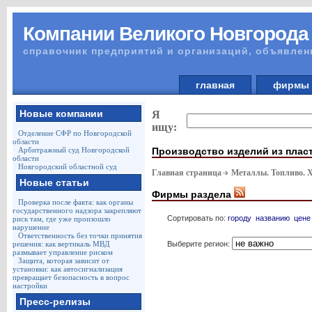
Компании Великого Новгорода
справочник предприятий и организаций, объявлен
главная
фирм
Новые компании
Я
ищу:
Отделение СФР по Новгородской
области
Производство изделий из плас
Арбитражный суд Новгородской
области
Новгородский областной суд
Главная страница
Металлы. Топливо. 
Новые статьи
Фирмы раздела
Проверка после факта: как органы
государственного надзора закрепляют
Сортировать по:
городу
названию
цене
риск там, где уже произошло
нарушение
Ответственность без точки принятия
Выберите регион:
решения: как вертикаль МВД
размывает управление риском
Защита, которая зависит от
установки: как автосигнализация
превращает безопасность в вопрос
настройки
Пресс-релизы