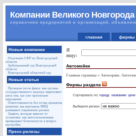
Компании Великого Новгорода
справочник предприятий и организаций, объявлен
главная
фирм
Новые компании
Я
ищу:
Отделение СФР по Новгородской
области
Автомойки
Арбитражный суд Новгородской
области
Новгородский областной суд
Главная страница
Автосервис. Автото
Новые статьи
Фирмы раздела
Проверка после факта: как органы
государственного надзора закрепляют
Сортировать по:
городу
названию
цене
риск там, где уже произошло
нарушение
Ответственность без точки принятия
Выберите регион:
решения: как вертикаль МВД
размывает управление риском
Защита, которая зависит от
установки: как автосигнализация
превращает безопасность в вопрос
настройки
Пресс-релизы