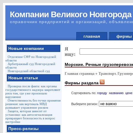
Компании Великого Новгорода
справочник предприятий и организаций, объявлен
главная
фирм
Новые компании
Я
ищу:
Отделение СФР по Новгородской
области
Морские. Речные грузоперевоз
Арбитражный суд Новгородской
области
Новгородский областной суд
Главная страница
Транспорт. Грузопер
Новые статьи
Фирмы раздела
Проверка после факта: как органы
государственного надзора закрепляют
Сортировать по:
городу
названию
цене
риск там, где уже произошло
нарушение
Ответственность без точки принятия
Выберите регион:
решения: как вертикаль МВД
размывает управление риском
Защита, которая зависит от
установки: как автосигнализация
превращает безопасность в вопрос
настройки
Пресс-релизы