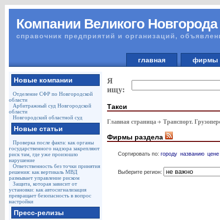
Компании Великого Новгорода
справочник предприятий и организаций, объявлен
главная
фирм
Новые компании
Я
ищу:
Отделение СФР по Новгородской
области
Такси
Арбитражный суд Новгородской
области
Новгородский областной суд
Главная страница
Транспорт. Грузопер
Новые статьи
Фирмы раздела
Проверка после факта: как органы
государственного надзора закрепляют
Сортировать по:
городу
названию
цене
риск там, где уже произошло
нарушение
Ответственность без точки принятия
Выберите регион:
решения: как вертикаль МВД
размывает управление риском
Защита, которая зависит от
установки: как автосигнализация
превращает безопасность в вопрос
настройки
Пресс-релизы