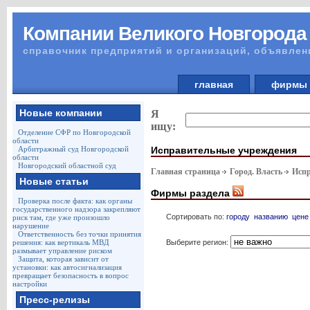
Компании Великого Новгорода
справочник предприятий и организаций, объявлен
главная
фирм
Новые компании
Я
ищу:
Отделение СФР по Новгородской
области
Исправительные учреждения
Арбитражный суд Новгородской
области
Новгородский областной суд
Главная страница
Город. Власть
Испр
Новые статьи
Фирмы раздела
Проверка после факта: как органы
государственного надзора закрепляют
Сортировать по:
городу
названию
цене
риск там, где уже произошло
нарушение
Ответственность без точки принятия
Выберите регион:
решения: как вертикаль МВД
размывает управление риском
Защита, которая зависит от
установки: как автосигнализация
превращает безопасность в вопрос
настройки
Пресс-релизы