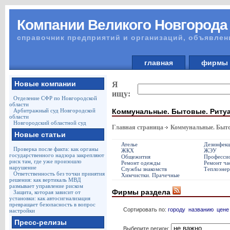
Компании Великого Новгорода
справочник предприятий и организаций, объявлен
главная
фирм
Новые компании
Я
ищу:
Отделение СФР по Новгородской
области
Коммунальные. Бытовые. Риту
Арбитражный суд Новгородской
области
Новгородский областной суд
Главная страница
Коммунальные. Быто
Новые статьи
Ателье
Дезинфек
Проверка после факта: как органы
ЖКХ
ЖЭУ
государственного надзора закрепляют
Общежития
Профессио
риск там, где уже произошло
Ремонт одежды
Ремонт ча
нарушение
Службы знакомств
Теплоэнер
Ответственность без точки принятия
Химчистки. Прачечные
решения: как вертикаль МВД
размывает управление риском
Фирмы раздела
Защита, которая зависит от
установки: как автосигнализация
превращает безопасность в вопрос
Сортировать по:
городу
названию
цене
настройки
Пресс-релизы
Выберите регион: