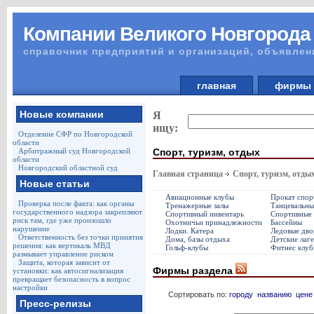
Компании Великого Новгорода
справочник предприятий и организаций, объявлен
главная
фирм
Новые компании
Я
ищу:
Отделение СФР по Новгородской
области
Спорт, туризм, отдых
Арбитражный суд Новгородской
области
Новгородский областной суд
Главная страница
Спорт, туризм, отды
Новые статьи
Авиационные клубы
Прокат спор
Проверка после факта: как органы
Тренажерные залы
Танцевальны
государственного надзора закрепляют
Спортивный инвентарь
Спортивные 
риск там, где уже произошло
Охотничьи принадлежности
Бассейны
нарушение
Лодки. Катера
Ледовые дво
Ответственность без точки принятия
Дома, базы отдыха
Детские лаг
решения: как вертикаль МВД
Гольф-клубы
Фитнес клуб
размывает управление риском
Защита, которая зависит от
Фирмы раздела
установки: как автосигнализация
превращает безопасность в вопрос
настройки
Сортировать по:
городу
названию
цене
Пресс-релизы