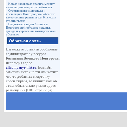
Новые налоговые правила меняют
инвестиционные расчеты бизнеса
Строительные материалы и
поставщики Новгородской области:
качественные решения для бизнеса и
строительства
Недвижимость для бизнеса в
Новгородской области: покупка,
аренда и управление коммерческими
объектами
Обратная связь
Вы можете оставить сообщение
администратору ресурса
Компании Великого Новгорода
,
используя адрес
allcompany@list.ru
. Если Вы
заметили неточности или хотите
что-то добавить в карточку
своей фирмы, то пишите нам об
этом, обязательно указав адрес
размещения (URL страницы).