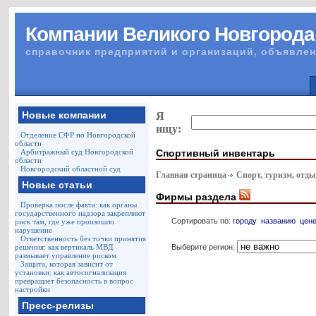
Компании Великого Новгорода
справочник предприятий и организаций, объявлен
Новые компании
Я
ищу:
Отделение СФР по Новгородской
области
Спортивный инвентарь
Арбитражный суд Новгородской
области
Новгородский областной суд
Главная страница
Спорт, туризм, отды
Новые статьи
Фирмы раздела
Проверка после факта: как органы
государственного надзора закрепляют
Сортировать по:
городу
названию
цен
риск там, где уже произошло
нарушение
Ответственность без точки принятия
Выберите регион:
решения: как вертикаль МВД
размывает управление риском
Защита, которая зависит от
установки: как автосигнализация
превращает безопасность в вопрос
настройки
Пресс-релизы