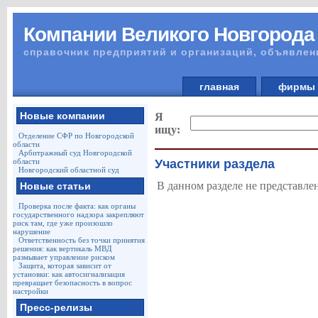
Компании Великого Новгорода
справочник предприятий и организаций, объявлен
главная
фирм
Новые компании
Я
ищу:
Отделение СФР по Новгородской
области
Арбитражный суд Новгородской
области
Участники раздела
Новгородский областной суд
В данном разделе не представле
Новые статьи
Проверка после факта: как органы
государственного надзора закрепляют
риск там, где уже произошло
нарушение
Ответственность без точки принятия
решения: как вертикаль МВД
размывает управление риском
Защита, которая зависит от
установки: как автосигнализация
превращает безопасность в вопрос
настройки
Пресс-релизы