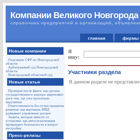
Компании Великого Новгорода
справочник предприятий и организаций, объявлен
главная
фирм
Новые компании
Я
ищу:
Отделение СФР по Новгородской
области
Арбитражный суд Новгородской
области
Участники раздела
Новгородский областной суд
В данном разделе не представле
Новые статьи
Проверка после факта: как органы
государственного надзора закрепляют
риск там, где уже произошло
нарушение
Ответственность без точки принятия
решения: как вертикаль МВД
размывает управление риском
Защита, которая зависит от
установки: как автосигнализация
превращает безопасность в вопрос
настройки
Пресс-релизы