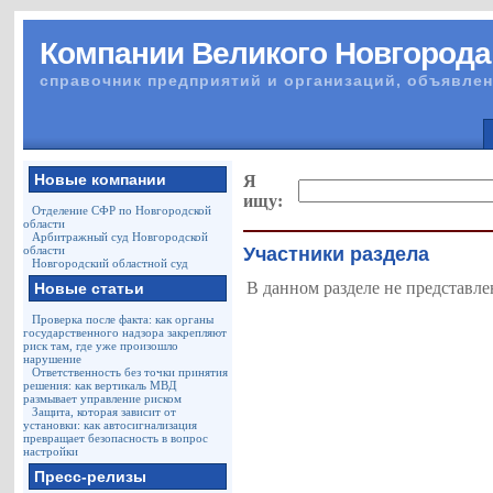
Компании Великого Новгорода
справочник предприятий и организаций, объявлен
Новые компании
Я
ищу:
Отделение СФР по Новгородской
области
Арбитражный суд Новгородской
области
Участники раздела
Новгородский областной суд
В данном разделе не представле
Новые статьи
Проверка после факта: как органы
государственного надзора закрепляют
риск там, где уже произошло
нарушение
Ответственность без точки принятия
решения: как вертикаль МВД
размывает управление риском
Защита, которая зависит от
установки: как автосигнализация
превращает безопасность в вопрос
настройки
Пресс-релизы