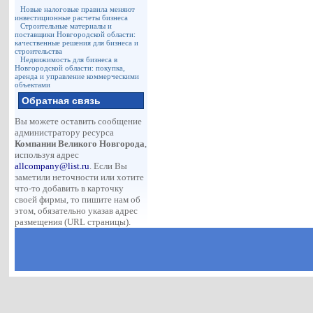
Новые налоговые правила меняют
инвестиционные расчеты бизнеса
Строительные материалы и
поставщики Новгородской области:
качественные решения для бизнеса и
строительства
Недвижимость для бизнеса в
Новгородской области: покупка,
аренда и управление коммерческими
объектами
Обратная связь
Вы можете оставить сообщение
администратору ресурса
Компании Великого Новгорода
,
используя адрес
allcompany@list.ru
. Если Вы
заметили неточности или хотите
что-то добавить в карточку
своей фирмы, то пишите нам об
этом, обязательно указав адрес
размещения (URL страницы).